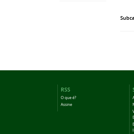
Subca
RSS
O que é?
Assine