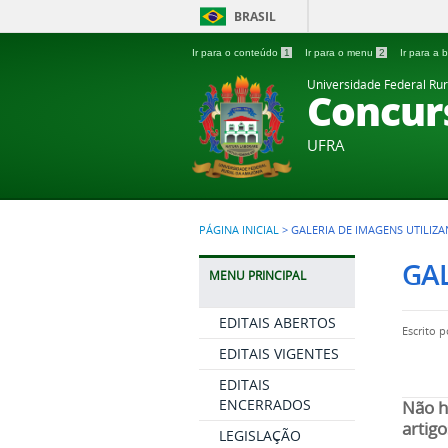
BRASIL
Ir para o conteúdo
1
Ir para o menu
2
Ir para a
Universidade Federal Ru
Concur
UFRA
PÁGINA INICIAL
>
GALERIA DE IMAGENS UTILI
GAL
MENU PRINCIPAL
EDITAIS ABERTOS
Escrito 
EDITAIS VIGENTES
EDITAIS
ENCERRADOS
Não h
artigo
LEGISLAÇÃO