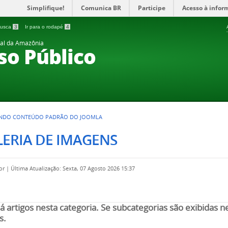
Simplifique!
Comunica BR
Participe
Acesso à infor
 busca
3
Ir para o rodapé
4
ral da Amazônia
so Público
ZANDO CONTEÚDO PADRÃO DO JOOMLA
ERIA DE IMAGENS
por
|
Última Atualização: Sexta, 07 Agosto 2026 15:37
á artigos nesta categoria. Se subcategorias são exibidas 
s.