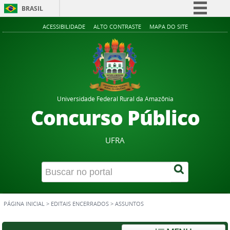
BRASIL
Simplifique!
ACESSIBILIDADE
ALTO CONTRASTE
MAPA DO SITE
Comunica BR
Participe
Acesso à informação
Legislação
Universidade Federal Rural da Amazônia
Canais
Concurso Público
UFRA
PÁGINA INICIAL
>
EDITAIS ENCERRADOS
>
ASSUNTOS