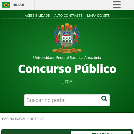
BRASIL
Simplifique!
ACESSIBILIDADE
ALTO CONTRASTE
MAPA DO SITE
Comunica BR
Participe
Acesso à informação
Legislação
Universidade Federal Rural da Amazônia
Canais
Concurso Público
UFRA
PÁGINA INICIAL
>
NOTÍCIAS