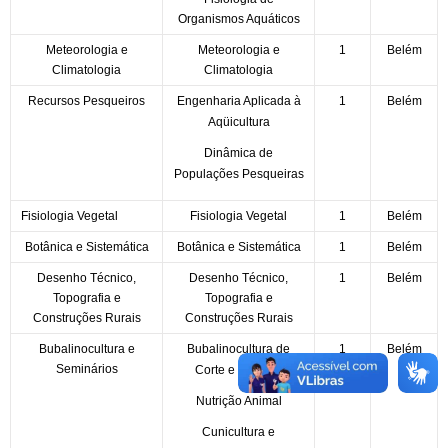
Organismos Aquáticos
Meteorologia e
Meteorologia e
1
Belém
Climatologia
Climatologia
Recursos Pesqueiros
Engenharia Aplicada à
1
Belém
Aqüicultura
Dinâmica de
Populações Pesqueiras
Fisiologia Vegetal
Fisiologia Vegetal
1
Belém
Botânica e Sistemática
Botânica e Sistemática
1
Belém
Desenho Técnico,
Desenho Técnico,
1
Belém
Topografia e
Topografia e
Construções Rurais
Construções Rurais
Bubalinocultura e
Bubalinocultura de
1
Belém
Seminários
Corte e de Leite
Nutrição Animal
Cunicultura e