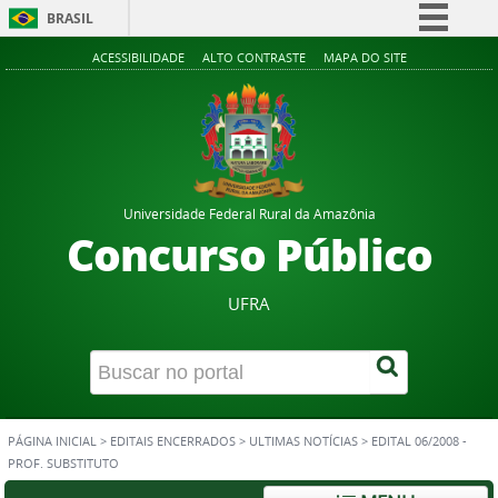
BRASIL
Simplifique!
ACESSIBILIDADE
ALTO CONTRASTE
MAPA DO SITE
Comunica BR
Participe
Acesso à informação
Legislação
Universidade Federal Rural da Amazônia
Canais
Concurso Público
UFRA
PÁGINA INICIAL
>
EDITAIS ENCERRADOS
>
ULTIMAS NOTÍCIAS
>
EDITAL 06/2008 -
PROF. SUBSTITUTO