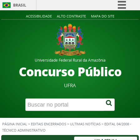
BRASIL
Simplifique!
ACESSIBILIDADE
ALTO CONTRASTE
MAPA DO SITE
Comunica BR
Participe
Acesso à informação
Legislação
Universidade Federal Rural da Amazônia
Canais
Concurso Público
UFRA
PÁGINA INICIAL
>
EDITAIS ENCERRADOS
>
ULTIMAS NOTÍCIAS
>
EDITAL 04/2008 -
TÉCNICO ADMINISTRATIVO