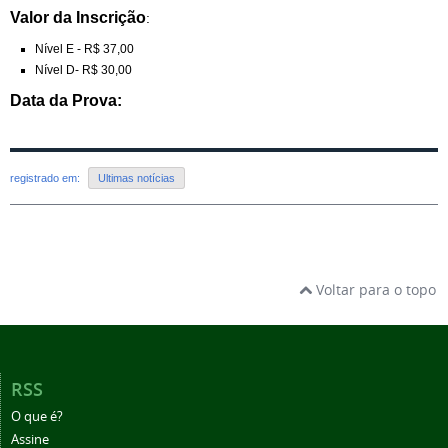
Valor da Inscrição
:
Nível E - R$ 37,00
Nível D- R$ 30,00
Data da Prova:
registrado em:
Ultimas notícias
Voltar para o topo
RSS
O que é?
Assine