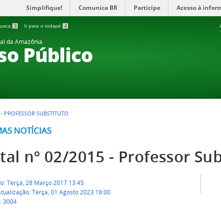
Simplifique!
Comunica BR
Participe
Acesso à infor
 busca
3
Ir para o rodapé
4
ral da Amazônia
so Público
5 - PROFESSOR SUBSTITUTO
MAS NOTÍCIAS
tal nº 02/2015 - Professor Su
do: Terça, 28 Março 2017 13:45
tualização: Terça, 01 Agosto 2023 18:00
: 3004