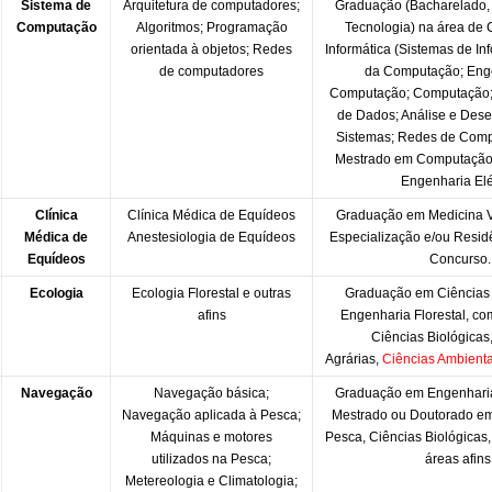
Sistema de
Arquitetura de computadores;
Graduação (Bacharelado, 
Computação
Algoritmos; Programação
Tecnologia) na área de
orientada à objetos; Redes
Informática (Sistemas de In
de computadores
da Computação; Eng
Computação; Computação;
de Dados; Análise e Dese
Sistemas; Redes de Comp
Mestrado em Computação,
Engenharia Elé
Clínica
Clínica Médica de Equídeos
Graduação em Medicina V
Médica de
Anestesiologia de Equídeos
Especialização e/ou Resid
Equídeos
Concurso.
Ecologia
Ecologia Florestal e outras
Graduação em Ciências 
afins
Engenharia Florestal, c
Ciências Biológicas
Agrárias,
Ciências Ambientai
Navegação
Navegação básica;
Graduação em Engenhari
Navegação aplicada à Pesca;
Mestrado ou Doutorado e
Máquinas e motores
Pesca, Ciências Biológicas
utilizados na Pesca;
áreas afins
Metereologia e Climatologia;