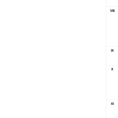
VIII
IX
X
XI