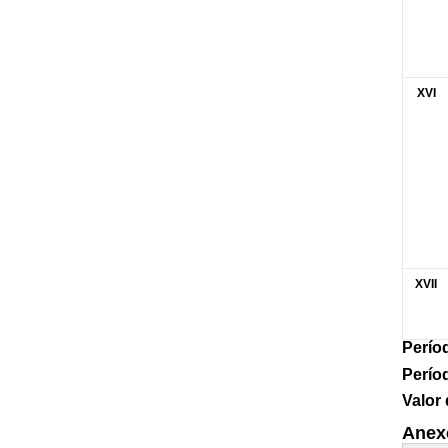
XVI
XVII
Perío
Perío
Valor 
Anex