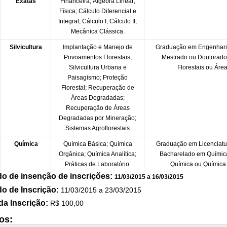
Exatas
Financeira; Álgebra Linear;
Física; Cálculo Diferencial e
Integral; Cálculo I; Cálculo II;
Mecânica Clássica.
Silvicultura
Implantação e Manejo de
Graduação em Engenharia
Povoamentos Florestais;
Mestrado ou Doutorado
Silvicultura Urbana e
Florestais ou Área
Paisagismo; Proteção
Florestal; Recuperação de
Áreas Degradadas;
Recuperação de Áreas
Degradadas por Mineração;
Sistemas Agroflorestais
Química
Química Básica; Química
Graduação em Licenciatu
Orgânica; Química Analítica;
Bacharelado em Químic
Práticas de Laboratório.
Química ou Química I
do de insenção de inscrições:
11/03/2015 a 16/03/2015
do de Inscrição:
11/03/2015 a 23/03/2015
da Inscrição:
R$ 100,00
os: