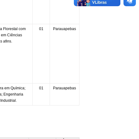
 Florestal com
01
Parauapebas
 em Ciências
s afins.
ra em Química;
01
Parauapebas
a; Engenharia
ndustrial.