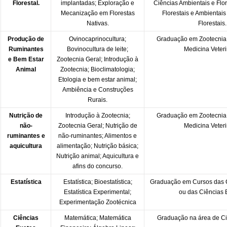
Florestal.
implantadas; Exploração e
Ciências Ambientais e Flor
Mecanização em Florestas
Florestais e Ambientai
Nativas.
Florestais.
Produção de
Ovinocaprinocultura;
Graduação em Zootecnia
Ruminantes
Bovinocultura de leite;
Medicina Veteri
e Bem Estar
Zootecnia Geral; Introdução à
Animal
Zootecnia; Bioclimatologia;
Etologia e bem estar animal;
Ambiência e Construções
Rurais.
Nutrição de
Introdução à Zootecnia;
Graduação em Zootecnia
não-
Zootecnia Geral; Nutrição de
Medicina Veteri
ruminantes e
não-ruminantes; Alimentos e
aquicultura
alimentação; Nutrição básica;
Nutrição animal; Aquicultura e
afins do concurso.
Estatística
Estatística; Bioestatística;
Graduação em Cursos das C
Estatística Experimental;
ou das Ciências 
Experimentação Zootécnica
Ciências
Matemática; Matemática
Graduação na área de Ci