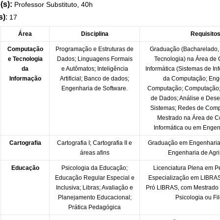
(s):
Professor Substituto, 40h
s)
:
17
Área
Disciplina
Requisito
Computação
Programação e Estruturas de
Graduação (Bacharelado, 
e Tecnologia
Dados; Linguagens Formais
Tecnologia) na Área de
da
e Autômatos; Inteligência
Informática (Sistemas de In
Informação
Artificial; Banco de dados;
da Computação; Eng
Engenharia de Software.
Computação; Computação;
de Dados; Análise e Dese
Sistemas; Redes de Comp
Mestrado na Área de 
Informática ou em Engenh
Cartografia
Cartografia I; Cartografia II e
Graduação em Engenharia 
áreas afins
Engenharia de Agr
Educação
Psicologia da Educação;
Licenciatura Plena em 
Educação Regular Especial e
Especialização em LIBRAS 
Inclusiva; Libras; Avaliação e
Pró LIBRAS, com Mestrado
Planejamento Educacional;
Psicologia ou Fil
Prática Pedagógica