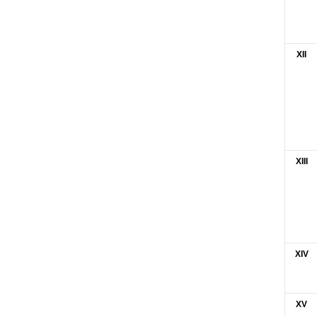
XII
XIII
XIV
XV