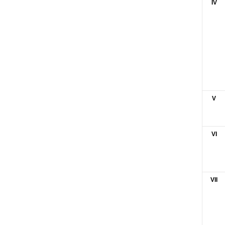
IV
V
VI
VII