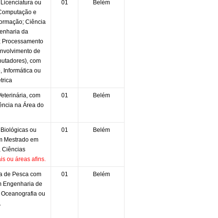
Licenciatura ou
01
Belém
 Computação e
formação; Ciência
enharia da
 Processamento
nvolvimento de
utadores), com
 Informática ou
trica
eterinária, com
01
Belém
ência na Área do
Biológicas ou
01
Belém
om Mestrado em
, Ciências
s ou áreas afins.
a de Pesca com
01
Belém
m Engenharia de
, Oceanografia ou
.