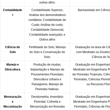
outras afins.
Contabilidade
Contabilidade Superior;
Bacharelado em Ciênci
I
Análise dos demonstrativos
contábeis; Contabilidade de
Custo; Análise de custo;
Contabilidade Gerencial;
Contabilidade avançada; e
Outros afins
Ciência do
Fertilidade do Solo; Manejo
Graduação na área de Ciê
Solo
do Solo e Conservação do
com Mestrado ou Doutor
Solo.
Ciência do So
Manejo e
Produção de mudas;
Graduação em Engenharia
Silvicultura
Implantação e Manejo de
Mestrado em Engenharia Flo
Povoamentos Florestais;
de Florestas Tropicais, Ciê
Silvicultura Urbana e
Florestais, Ciências Flores
Paisagismo; Manejo de
ou Recursos Flore
Florestas Nativas.
Mensuração
Dendometria; Inventário
Graduação em Engenharia
e
Florestal; Colheita e
Mestrado em Engenharia Flo
Mecanização
Mecanização em florestas
Florestais, Ciências de Flo