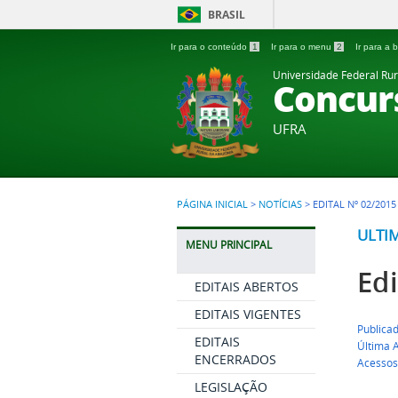
BRASIL
Ir para o conteúdo
1
Ir para o menu
2
Ir para a
Universidade Federal Ru
Concur
UFRA
PÁGINA INICIAL
>
NOTÍCIAS
>
EDITAL Nº 02/201
ULTI
MENU PRINCIPAL
Edi
EDITAIS ABERTOS
EDITAIS VIGENTES
Publica
EDITAIS
Última A
ENCERRADOS
Acessos
LEGISLAÇÃO