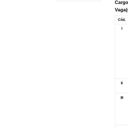
Cargo
Vaga(
Cód.
I
II
III