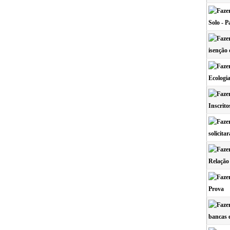
Solo - 
isenção 
Ecologi
Inscrit
solicita
Relação 
Prova
bancas e