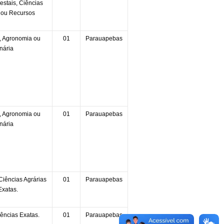
estais, Ciências
s ou Recursos
, Agronomia ou
01
Parauapebas
nária
, Agronomia ou
01
Parauapebas
nária
iências Agrárias
01
Parauapebas
Exatas.
ências Exatas.
01
Parauapebas