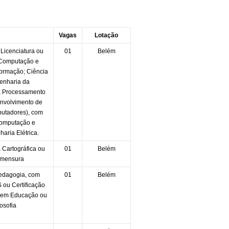
s
Vagas
Lotação
Licenciatura ou
01
Belém
 Computação e
formação; Ciência
enharia da
 Processamento
nvolvimento de
utadores), com
Computação e
aria Elétrica.
Cartográfica ou
01
Belém
imensura
Pedagogia, com
01
Belém
ou Certificação
 em Educação ou
osofia