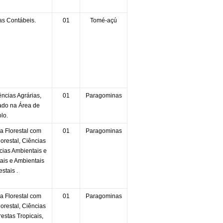
as Contábeis.
01
Tomé-açú
ncias Agrárias,
01
Paragominas
ado na Área de
lo.
 Florestal com
01
Paragominas
restal, Ciências
ncias Ambientais e
tais e Ambientais
stais .
 Florestal com
01
Paragominas
restal, Ciências
restas Tropicais,