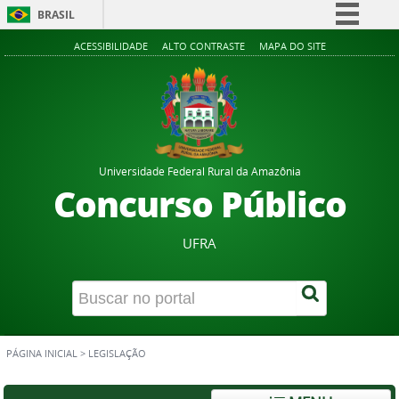
BRASIL
Simplifique!
ACESSIBILIDADE
ALTO CONTRASTE
MAPA DO SITE
Comunica BR
Participe
Acesso à informação
Legislação
Universidade Federal Rural da Amazônia
Canais
Concurso Público
UFRA
PÁGINA INICIAL
>
LEGISLAÇÃO