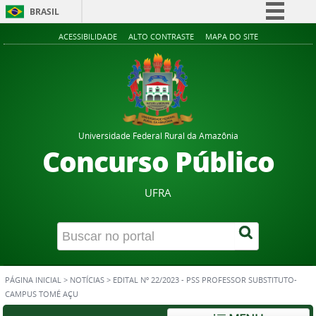
BRASIL
Simplifique!
ACESSIBILIDADE
ALTO CONTRASTE
MAPA DO SITE
Comunica BR
Participe
Acesso à informação
Legislação
Universidade Federal Rural da Amazônia
Canais
Concurso Público
UFRA
PÁGINA INICIAL
>
NOTÍCIAS
>
EDITAL Nº 22/2023 - PSS PROFESSOR SUBSTITUTO-
CAMPUS TOMÉ AÇU