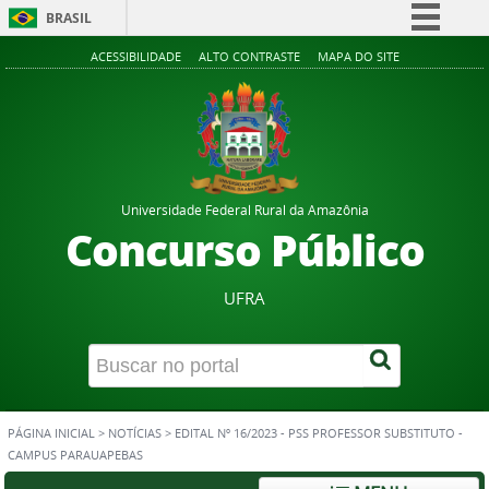
BRASIL
Simplifique!
ACESSIBILIDADE
ALTO CONTRASTE
MAPA DO SITE
Comunica BR
Participe
Acesso à informação
Legislação
Universidade Federal Rural da Amazônia
Canais
Concurso Público
UFRA
PÁGINA INICIAL
>
NOTÍCIAS
>
EDITAL Nº 16/2023 - PSS PROFESSOR SUBSTITUTO -
CAMPUS PARAUAPEBAS