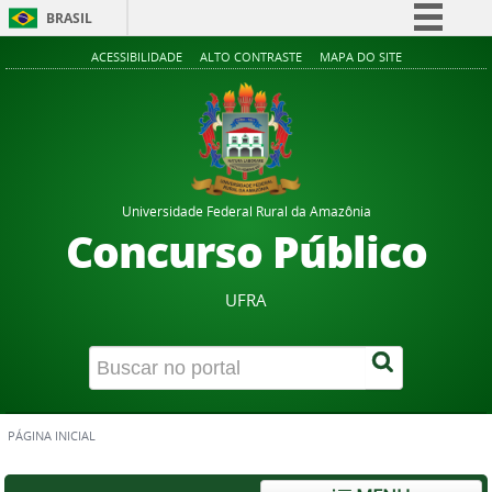
BRASIL
Simplifique!
ACESSIBILIDADE
ALTO CONTRASTE
MAPA DO SITE
Comunica BR
Participe
Acesso à informação
Legislação
Universidade Federal Rural da Amazônia
Canais
Concurso Público
UFRA
PÁGINA INICIAL