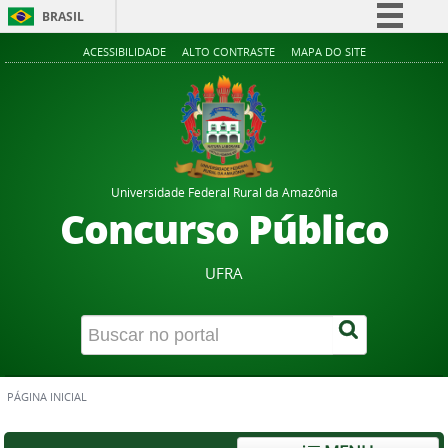
BRASIL
Simplifique!
ACESSIBILIDADE
ALTO CONTRASTE
MAPA DO SITE
Comunica BR
Participe
Acesso à informação
Legislação
Universidade Federal Rural da Amazônia
Canais
Concurso Público
UFRA
PÁGINA INICIAL