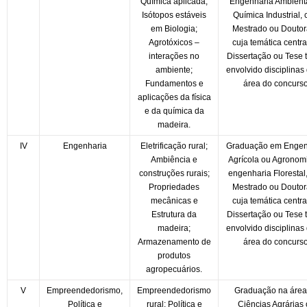
Química aplicada;
Engenharia Ambient
Isótopos estáveis
Química Industrial,
em Biologia;
Mestrado ou Douto
Agrotóxicos –
cuja temática centra
interações no
Dissertação ou Tese 
ambiente;
envolvido disciplinas
Fundamentos e
área do concurso
aplicações da física
e da química da
madeira.
IV
Engenharia
Eletrificação rural;
Graduação em Engen
Ambiência e
Agrícola ou Agronom
construções rurais;
engenharia Florestal
Propriedades
Mestrado ou Douto
mecânicas e
cuja temática centra
Estrutura da
Dissertação ou Tese 
madeira;
envolvido disciplinas
Armazenamento de
área do concurso
produtos
agropecuários.
V
Empreendedorismo,
Empreendedorismo
Graduação na área
Política e
rural; Política e
Ciências Agrárias