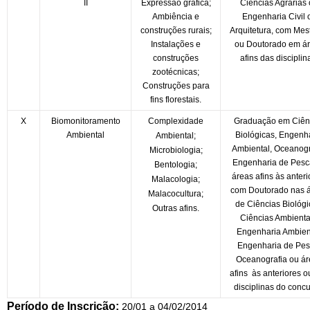
II
Expressão gráfica;
Ciências Agrárias
Ambiência e
Engenharia Civil 
construções rurais;
Arquitetura, com Mes
Instalações e
ou Doutorado em á
construções
afins das disciplin
zootécnicas;
Construções para
fins florestais.
X
Biomonitoramento
Complexidade
Graduação em Ciên
Ambiental
Biológicas, Engenh
Ambiental;
Ambiental, Oceanogr
Microbiologia;
Engenharia de Pesc
Bentologia;
áreas afins às anteri
Malacologia;
com Doutorado nas 
Malacocultura;
de Ciências Biológi
Outras afins.
Ciências Ambienta
Engenharia Ambient
Engenharia de Pes
Oceanografia ou á
afins às anteriores o
disciplinas do concu
Período de Inscrição:
20/01 a 04/02/2014