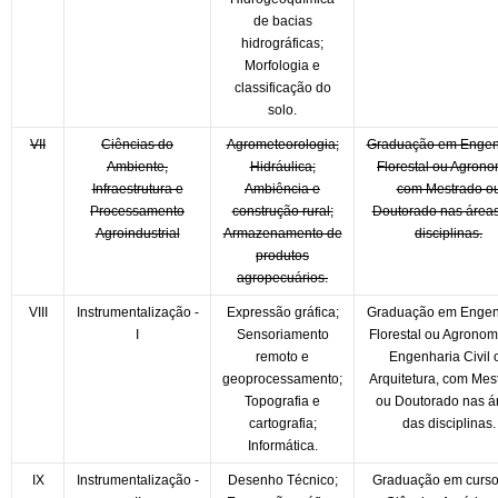
de bacias
hidrográficas;
Morfologia e
classificação do
solo.
VII
Ciências do
Agrometeorologia;
Graduação em Engen
Ambiente,
Hidráulica;
Florestal ou Agrono
Infraestrutura e
Ambiência e
com Mestrado o
Processamento
construção rural;
Doutorado nas área
Agroindustrial
Armazenamento de
disciplinas.
produtos
agropecuários.
VIII
Instrumentalização -
Expressão gráfica;
Graduação em Engen
I
Sensoriamento
Florestal ou Agronom
remoto e
Engenharia Civil 
geoprocessamento;
Arquitetura, com Mes
Topografia e
ou Doutorado nas á
cartografia;
das disciplinas.
Informática.
IX
Instrumentalização -
Desenho Técnico;
Graduação em curso