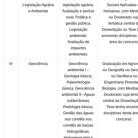
Legislação Agrária
legislação agrária;
Sociais Aplicadas
e Ambiental
Avaliação e perícia
Humanas, com Mest
rural; Política e
ou Doutorado cu
gestão pública;
temática central 
Legislação
Dissertação ou Tese 
ambiental;
envolvido disciplinas
Avaliação de
área do concurso
impactos
ambientais.
VI
Geociência
Geociência
Graduação em Agro
ambiental I –
ou Geografia ou Geo
Geologia básica;
ou Geofísica ou
Paleontologia
Engenharia Floresta
básica; Geociência
Biologia, com Mestra
ambiental II –Águas
Doutorado cuja temá
subterrâneas;
central da Dissertaç
Pedologia básica;
Tese tenha envolv
Gestão das águas
disciplinas desta ár
nos comitês nos
concurso.
comitês de bacias
hidrográficas;
Hidrogeoquímica