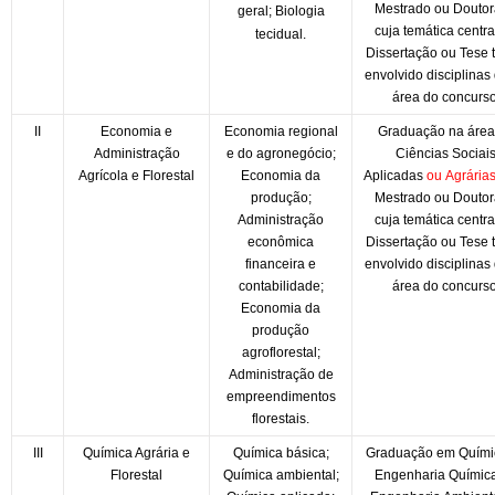
Mestrado ou Douto
geral; Biologia
cuja temática centra
tecidual.
Dissertação ou Tese 
envolvido disciplinas
área do concurso
II
Economia e
Economia regional
Graduação na área
Administração
e do agronegócio;
Ciências Sociai
Agrícola e Florestal
Economia da
Aplicadas
ou
Agrária
produção;
Mestrado ou Douto
Administração
cuja temática centra
econômica
Dissertação ou Tese 
financeira e
envolvido disciplinas
contabilidade;
área do concurso
Economia da
produção
agroflorestal;
Administração de
empreendimentos
florestais.
III
Química Agrária e
Química básica;
Graduação em Quími
Florestal
Química ambiental;
Engenharia Químic