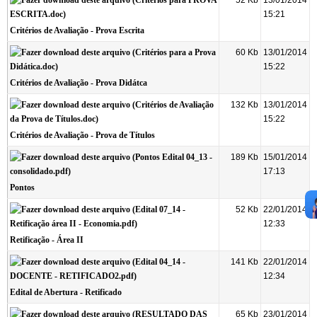
52 Kb
13/01/2014
15:21
Critérios de Avaliação - Prova Escrita
60 Kb
13/01/2014
15:22
Critérios de Avaliação - Prova Didátca
132 Kb
13/01/2014
15:22
Critérios de Avaliação - Prova de Títulos
189 Kb
15/01/2014
17:13
Pontos
52 Kb
22/01/2014
12:33
Retificação - Área II
141 Kb
22/01/2014
12:34
Edital de Abertura - Retificado
65 Kb
23/01/2014