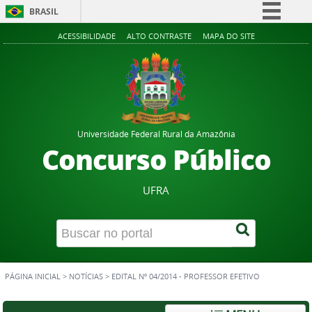
BRASIL
Simplifique!
ACESSIBILIDADE
ALTO CONTRASTE
MAPA DO SITE
Comunica BR
Participe
Acesso à informação
Legislação
Universidade Federal Rural da Amazônia
Canais
Concurso Público
UFRA
PÁGINA INICIAL
>
NOTÍCIAS
>
EDITAL Nº 04/2014 - PROFESSOR EFETIVO