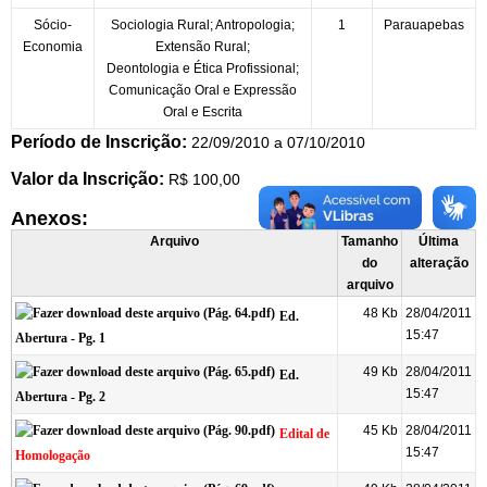
Sócio-
Sociologia Rural; Antropologia;
1
Parauapebas
Economia
Extensão Rural;
Deontologia e Ética Profissional;
Comunicação Oral e Expressão
Oral e Escrita
Período de Inscrição:
22/09/2010 a 07/10/2010
Valor da Inscrição:
R$ 100,00
Anexos:
Arquivo
Tamanho
Última
do
alteração
arquivo
48 Kb
28/04/2011
Ed.
15:47
Abertura - Pg. 1
49 Kb
28/04/2011
Ed.
15:47
Abertura - Pg. 2
45 Kb
28/04/2011
Edital de
15:47
Homologação