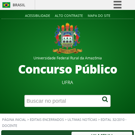
BRASIL
Simplifique!
ACESSIBILIDADE
ALTO CONTRASTE
MAPA DO SITE
Comunica BR
Participe
Acesso à informação
Legislação
Universidade Federal Rural da Amazônia
Canais
Concurso Público
UFRA
PÁGINA INICIAL
>
EDITAIS ENCERRADOS
>
ULTIMAS NOTÍCIAS
>
EDITAL 32/2010 -
DOCENTE