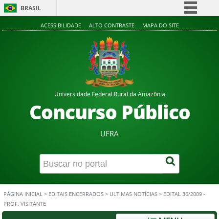
BRASIL
Simplifique!
ACESSIBILIDADE
ALTO CONTRASTE
MAPA DO SITE
Comunica BR
Participe
Acesso à informação
Legislação
Universidade Federal Rural da Amazônia
Canais
Concurso Público
UFRA
PÁGINA INICIAL
>
EDITAIS ENCERRADOS
>
ULTIMAS NOTÍCIAS
>
EDITAL 36/2009 -
PROF. VISITANTE